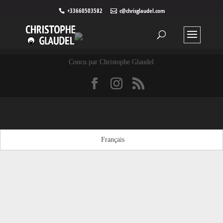
+33660503582
c@chrisglaudel.com
Concu par Christophe Glaudel
Français