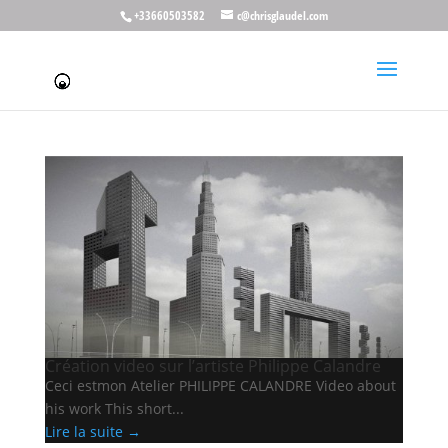
+33660503582
c@chrisglaudel.com
Mois :
décembre 2022
Création video sur l’artiste Philippe Calandre
Ceci estmon Atelier PHILIPPE CALANDRE Video about
his work This short...
Lire la suite →