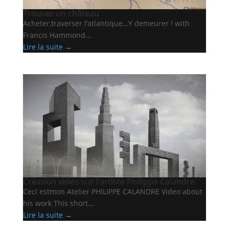
Trouver un château
Acheter,traverser l’atlantique…Y demeurer ! with
Francis Hammond...
Lire la suite →
Création video sur l’artiste Philippe Calandre
Ceci estmon Atelier PHILIPPE CALANDRE Video about
his work This short...
Lire la suite →