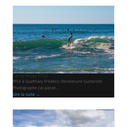
Larre Artea PFUI
PFUI à Guéthary Frédéric Desmesure Guitariste
Photographe J’ai passé...
Lire la suite →