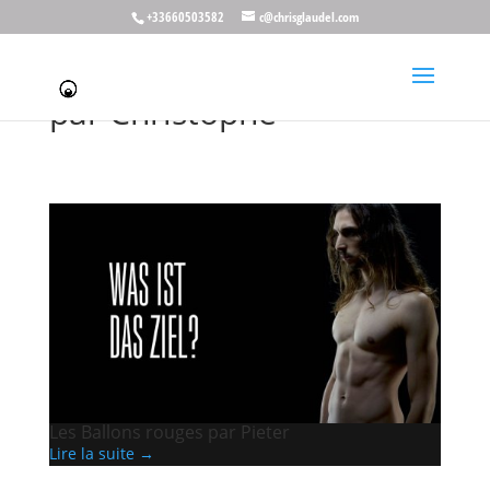
+33660503582
c@chrisglaudel.com
Articles publiés
par Christophe
Les Ballons rouges par Pieter
Lire la suite →