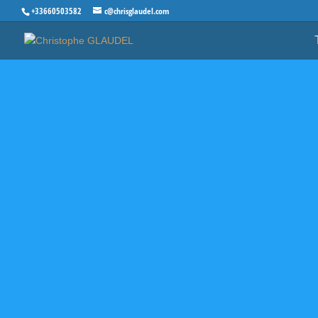
+33660503582
c@chrisglaudel.com