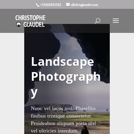
+33660503582
c@chrisglaudel.com
Landscape
Photograph
y
Nunc vel lacus nisl. Phasellus
finibus tristique consectetur.
Proideabon aliquam porta nisi
vel ultricies interdum.