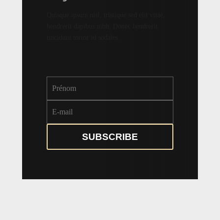
Quisque ipsum nisl, tristique sed elit vitae,
hendrerit dapibus nibh. Donec hendrerit
tincidunt tortor id sodales.
SUBSCRIBE