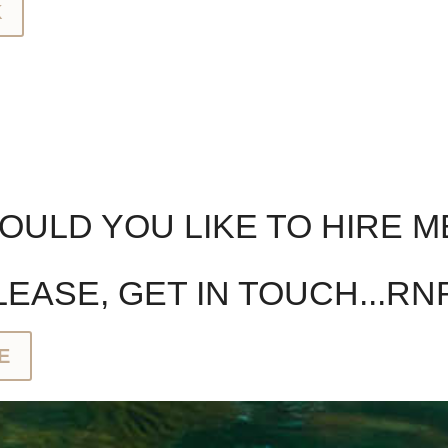
K
ULD YOU LIKE TO HIRE M
EASE, GET IN TOUCH...RN
E