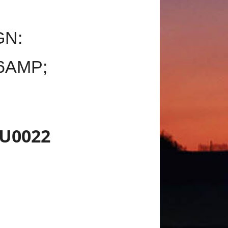
GN:
6AMP;
U0022