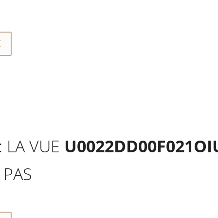
K
: LA VUE
U0022DD00F021OI
 PAS