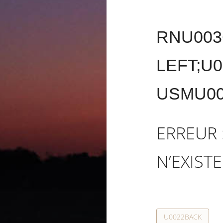
RNU003
LEFT;U
USMU00
ERREUR 
N’EXISTE
U0022BACK