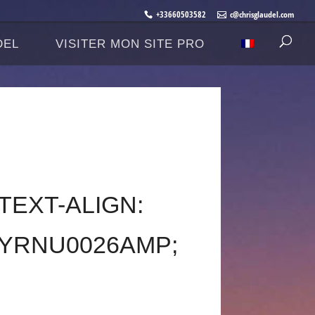
+33660503582
c@chrisglaudel.com
DEL
VISITER MON SITE PRO
TEXT-ALIGN:
RYRNU0026AMP;