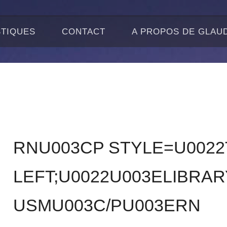
STIQUES
CONTACT
A PROPOS DE GLAU
RNU003CP STYLE=U0022
LEFT;U0022U003ELIBRA
USMU003C/PU003ERN