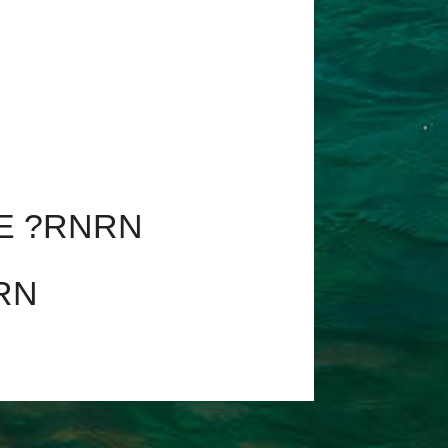
E ?RNRN
RN