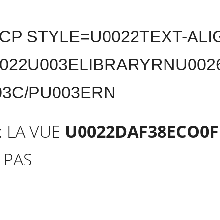
CP STYLE=U0022TEXT-ALI
0022U003ELIBRARYRNU002
3C/PU003ERN
: LA VUE
U0022DAF38ECO0F
 PAS