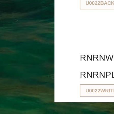
U0022BAC
RNRNWO
RNRNPL
U0022WRIT