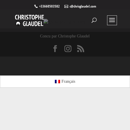
+33660503582
c@chrisglaudel.com
Concu par Christophe Glaudel
Français