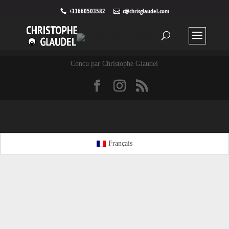
+33660503582
c@chrisglaudel.com
Concu par Christophe Glaudel
Français