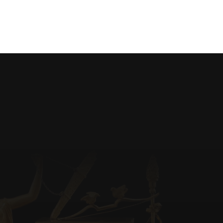
Photos d’objets pour qu
plus à un client potent
Je développe mon point