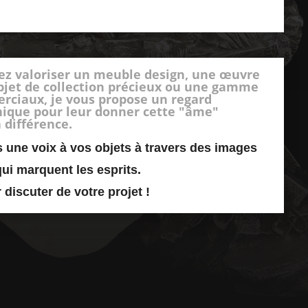
ez valoriser un meuble design, une œuvre
objet de collection précieux ou une gamme
rciaux, je vous propose un regard
hnique pour leur donner cette "âme"
a différence.
une voix à vos objets à travers des images
qui marquent les esprits.
discuter de votre projet !