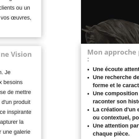
clients ou un
e vos œuvres,
Mon approche p
Une Vision
:
Une écoute attent
n. Je
Une recherche de l
x besoins
forme et le caract
sse de mettre
Une composition 
raconter son hist
 d'un produit
La création d'un 
ce inspirante
ou contextuel, po
apturer la
Une attention part
r une galerie
chaque pièce.