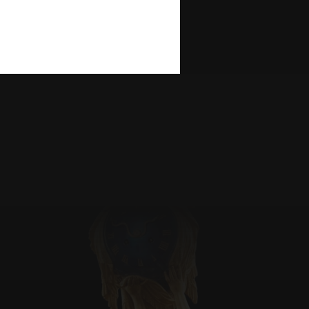
UN SAVOIR-FAIRE
els usages ? Ma photographie de produit bi
iel qu’une longue description. La photograph
texture et même l’échelle d’un produit.
 de vue sur le produit à partir de la percep
impératifs du client.