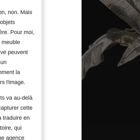
ion, non. Mais
objets
ère. Pour moi,
n meuble
sive peuvent
 un
omment la
rs l'image.
ts va au-delà
capturer cette
a traduire en
oire, qui
ne agence