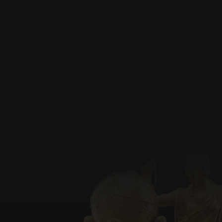
en faite en dit beaucoup
ie montre la couleur, la
tion que j'en ai et des