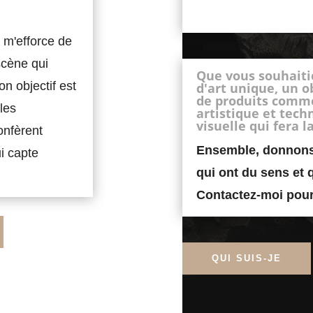
 m'efforce de
scène qui
Que vous souhaiti
n objectif est
d'art unique, un 
de produits comme
les
artistique et tec
visuelle qui fera l
onfèrent
Ensemble, donnons 
i capte
qui ont du sens et 
Contactez-moi pour 
QUI SUIS-JE