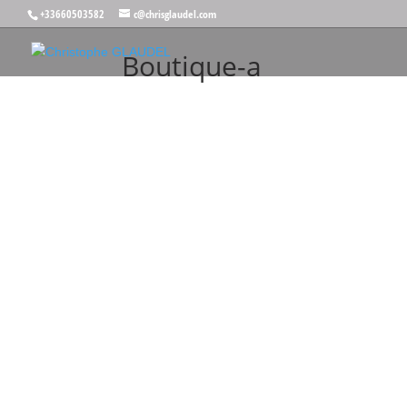
+33660503582
c@chrisglaudel.com
Boutique-a