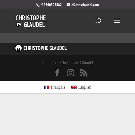
+33660503582
c@chrisglaudel.com
No posts found.
Concu par Christophe Glaudel
Français
English