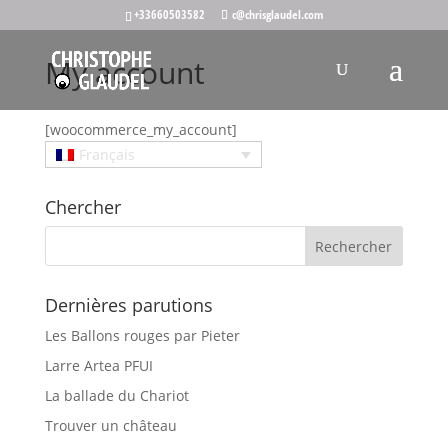
+33660503582
c@chrisglaudel.com
My account
[woocommerce_my_account]
Français
Chercher
Dernières parutions
Les Ballons rouges par Pieter
Larre Artea PFUI
La ballade du Chariot
Trouver un château