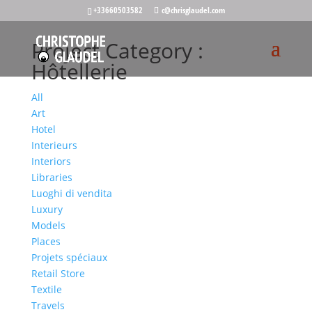
+33660503582
c@chrisglaudel.com
Project Category :
Hôtellerie
All
Art
Hotel
Interieurs
Interiors
Libraries
Luoghi di vendita
Luxury
Models
Places
Projets spéciaux
Retail Store
Textile
Travels