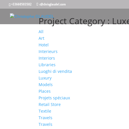
+33660503582
c@chrisglaudel.com
Project Category :
Lux
All
Art
Hotel
Interieurs
Interiors
Libraries
Luoghi di vendita
Luxury
Models
Places
Projets spéciaux
Retail Store
Textile
Travels
Travels