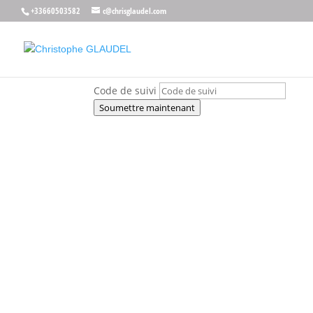
+33660503582
c@chrisglaudel.com
Soumission confirmée
Code de suivi
Soumettre maintenant